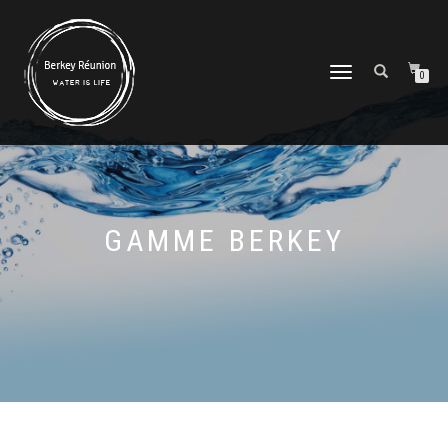
DÉPLIER/REPLIER
0
LA
NAVIGATION
GAMME BERKEY