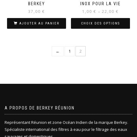
BERKEY
INOX POUR LA VIE
Plage
37,00
€
1,00
€
22,00
€
–
de
prix :
AJOUTER AU PANIER
CHOIX DES OPTIONS
1,00 €
Ce
à
produit
22,00 €
a
←
1
2
plusieurs
variations.
Les
options
peuvent
être
choisies
sur
la
A PROPOS DE BERKEY RÉUNION
page
du
produit
Représentant Réunion et zone Océan Indien de la marque Berkey.
Spécialiste international des filtres à eau pour le filtrage des eaux
sauvages et domestiques.