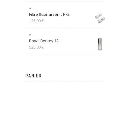
Filtre fluor arsenic PF2
125,00
€
Royal Berkey 12L
525,00
€
PANIER
Votre panier est vide.