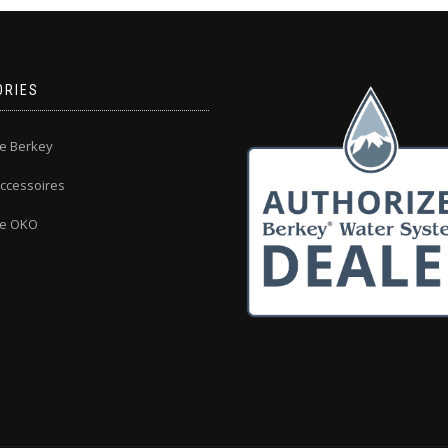
ORIES
 Berkey
ccessoires
e OKO