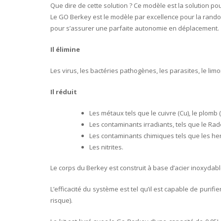
Que dire de cette solution ? Ce modèle est la solution 
Le GO Berkey est le modèle par excellence pour la randon
pour s’assurer une parfaite autonomie en déplacement.
Il élimine
Les virus, les bactéries pathogènes, les parasites, le lim
Il réduit
Les métaux tels que le cuivre (Cu), le plomb (
Les contaminants irradiants, tels que le Rad
Les contaminants chimiques tels que les her
Les nitrites.
Le corps du Berkey est construit à base d’acier inoxydable
L’efficacité du système est tel qu’il est capable de purif
risque).