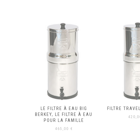
HOENIX
LE FILTRE À EAU BIG
FILTRE TRAVE
LLENNIUM
BERKEY, LE FILTRE À EAU
420,
CK DE 2
POUR LA FAMILLE
465,00
€