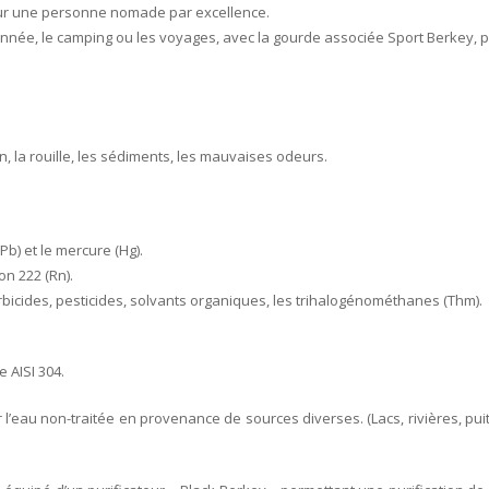
pour une personne nomade par excellence.
née, le camping ou les voyages, avec la gourde associée Sport Berkey, pes
on, la rouille, les sédiments, les mauvaises odeurs.
Pb) et le mercure (Hg).
on 222 (Rn).
bicides, pesticides, solvants organiques, les trihalogénométhanes (Thm).
 AISI 304.
ier l’eau non-traitée en provenance de sources diverses. (Lacs, rivières, p