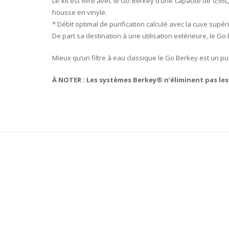
Le kit est livré avec le Go Berkey d’une capacité de 0,95
housse en vinyle.
* Débit optimal de purification calculé avec la cuve supé
De part sa destination à une utilisation extérieure, le Go B
Mieux qu’un filtre à eau classique le Go Berkey est un puri
À NOTER : Les systèmes Berkey® n’éliminent pas les