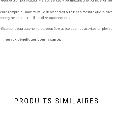
L, équipé d’un purificateur « Black Berkey » permettant une purification de
rieure remplie au maximum. Le débit décroit au fur et à mesure que la cuve
erkey ne peut accueillir le filtre optionnel PF-2.
ficateur d’eau autonome qui peut être utilisé pour les activités en plein ai
 minéraux bénéfiques pour la santé.
PRODUITS SIMILAIRES