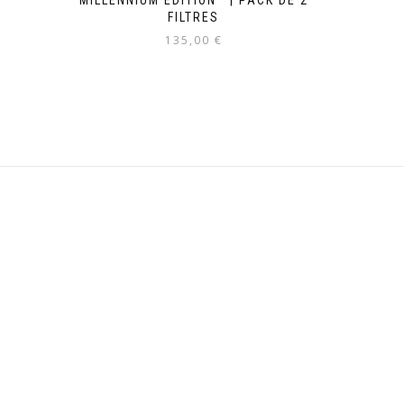
MILLENNIUM EDITION™ | PACK DE 2
FILTRES
135,00
€