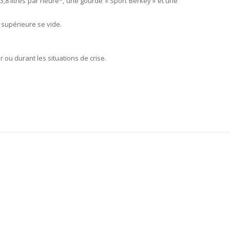
 3,8 litres par heure*, une gourde « Sport Berkey » et une
 supérieure se vide.
r ou durant les situations de crise.