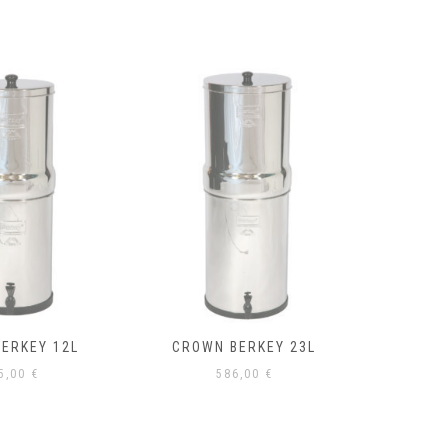
BERKEY 12L
CROWN BERKEY 23L
ROBINET
5,00
€
586,00
€