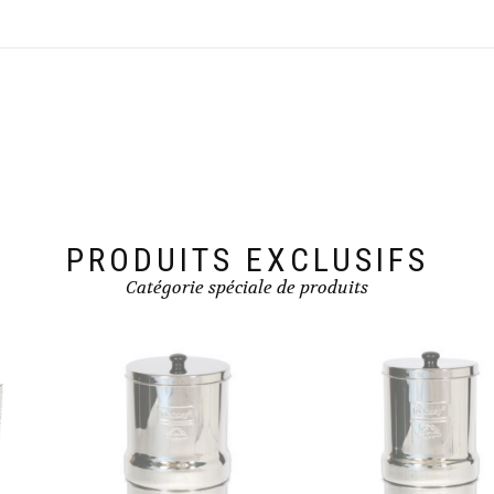
variations.
Les
options
peuvent
être
choisies
sur
la
page
du
produit
PRODUITS EXCLUSIFS
Catégorie spéciale de produits