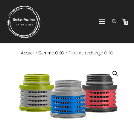
DÉPLIER/REPLIER
0
LA
NAVIGATION
Accueil
/
Gamme OKO
/ Filtre de rechange ÖKO