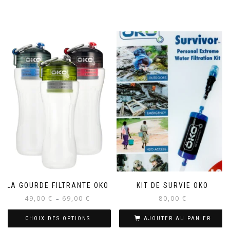
LA GOURDE FILTRANTE OKO
KIT DE SURVIE OKO
Plage
49,00
€
69,00
€
80,00
€
–
de
prix :
CHOIX DES OPTIONS
AJOUTER AU PANIER
49,00 €