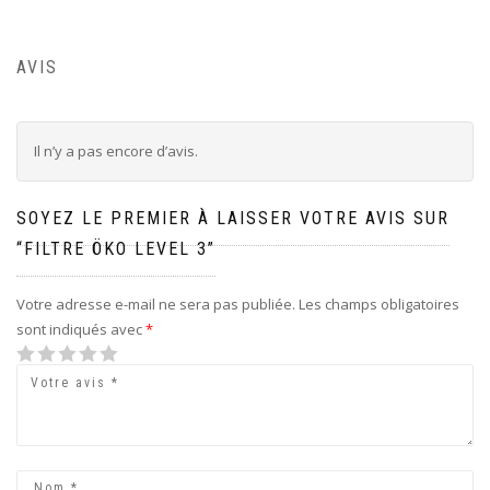
AVIS
Il n’y a pas encore d’avis.
SOYEZ LE PREMIER À LAISSER VOTRE AVIS SUR
“FILTRE ÖKO LEVEL 3”
Votre adresse e-mail ne sera pas publiée.
Les champs obligatoires
sont indiqués avec
*
1 étoile
2 étoiles
3 étoiles
4 étoiles sur
5 étoiles sur 5
sur
sur 5
sur 5
5
5